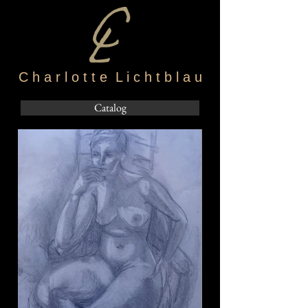
C h a r l o t t e L i c h t b l a u
Catalog